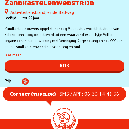
Zandkastelenwedstrijd
Activiteitenstrand, einde Badweg
Locatie
Leeftijd
tot 99 jaar
Zandkasteelbouwers opgelet! Zondag 9 augustus wordt het strand van
Schiermonnikoog omgetoverd tot een waar zandfestijn. Lytje Willem
organiseert in samenwerking met Vereniging Dorpsbelang en het VVV een
heuse zandkastelenwedstrijd voor jong en oud.
lees meer
KIJK
Prijs
SMS / APP: 06-33 14 41 36
Contact (tijdelijk)