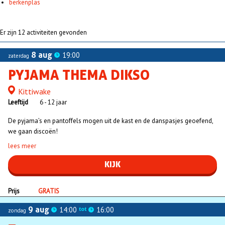
berkenplas
Er zijn 12 activiteiten gevonden
8 aug
19:00
zaterdag
PYJAMA THEMA DIKSO
Kittiwake
Locatie
Leeftijd
6 - 12 jaar
De pyjama’s en pantoffels mogen uit de kast en de danspasjes geoefend,
we gaan discoën!
lees meer
KIJK
Prijs
GRATIS
9 aug
14:00
16:00
tot
zondag