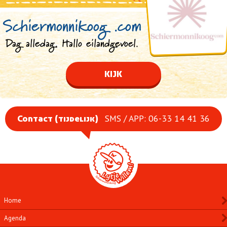
Schiermonnikoog .com
Dag alledag. Hallo eilandgevoel.
KIJK
SMS / APP: 06-33 14 41 36
Contact (tijdelijk)
Home
Agenda