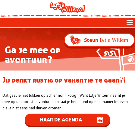
Skip
to
main
navigation
Lytje Willem
Steun
Ga je mee op
avontuur?
Jij denkt rustig op vakantie te gaan?!
Dat gaat je niet lukken op Schiermonnikoog!! Want Lytje Willem neemt je
mee op de mooiste avonturen en laat je het eiland op een manier beleven
die je niet eens had durven dromen...
NAAR DE AGENDA