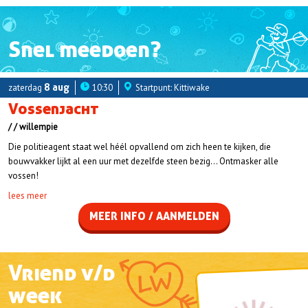
Snel meedoen?
zaterdag
8 aug
10:30
Startpunt: Kittiwake
Vossenjacht
willempie
Die politieagent staat wel héél opvallend om zich heen te kijken, die
bouwvakker lijkt al een uur met dezelfde steen bezig… Ontmasker alle
vossen!
lees meer
MEER INFO / AANMELDEN
Vriend v/d
week