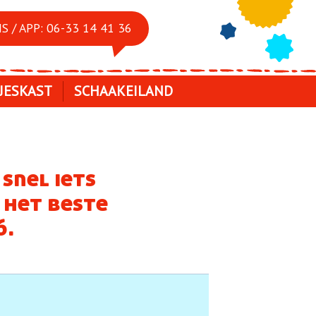
S / APP: 06-33 14 41 36
JESKAST
SCHAAKEILAND
 snel iets
 het beste
6.