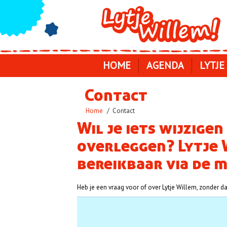
Skip
to
main
navigation
HOME
AGENDA
LYTJE
Contact
Kruimelpad
Home
Contact
Wil je iets wijzigen
overleggen? Lytje W
bereikbaar via de 
Heb je een vraag voor of over Lytje Willem, zonder dat