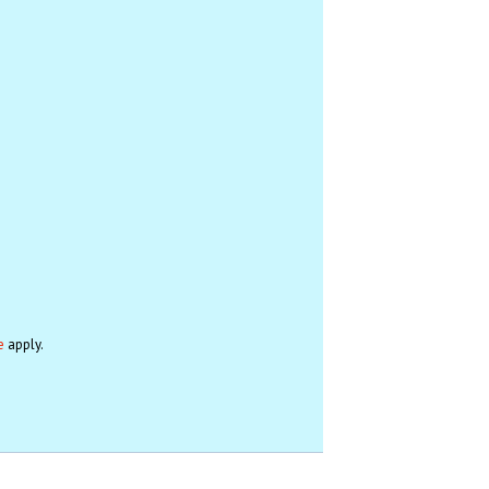
e
apply.