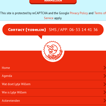
This site is protected by reCAPTCHA and the Google
Privacy Policy
and
Terms of
Service
apply.
SMS / APP: 06-33 14 41 36
Contact (tijdelijk)
Home
Agenda
Wat doet Lytje Willem
Wie is Lytje Willem
Actievrienden