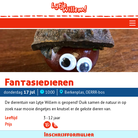
Skip
to
main
navigation
Fantasiedieren
donderdag
17 jul
10:00
Berkenplas, OERRR-bos
De dierentuin van Lytje Willem is geopend! Duik samen de natuur in op
zoek naar mooie dingetjes en knutsel er de gekste dieren van.
Leeftijd
3 - 12 jaar
Prijs
Aanmelden
Inschrijfformulier