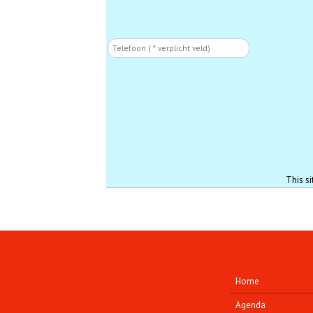
Phone
This s
Home
Agenda