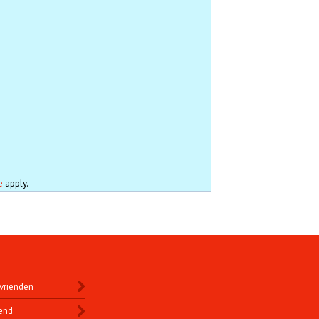
e
apply.
vrienden
end