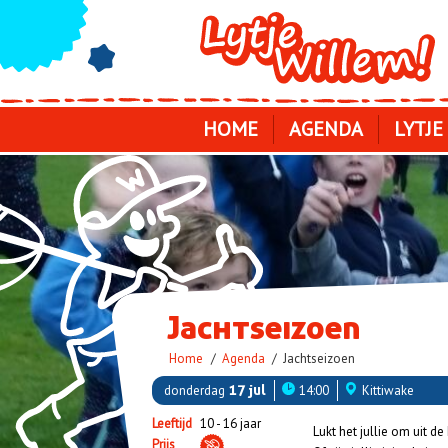
Skip
to
main
navigation
HOME
AGENDA
LYTJE
Jachtseizoen
Kruimelpad
Home
Agenda
Jachtseizoen
donderdag
17 jul
14:00
Kittiwake
Leeftijd
10 - 16 jaar
Lukt het jullie om uit de 
Prijs