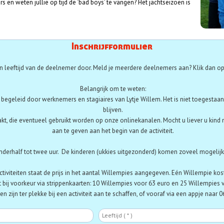
agers en weten jullie op tijd de ‘bad boys’ te vangen? Het jachtseizoen is
Inschrijfformulier
 leeftijd van de deelnemer door. Meld je meerdere deelnemers aan? Klik dan op
Belangrijk om te weten:
t begeleid door werknemers en stagiaires van Lytje Willem. Het is niet toegestaan 
blijven.
akt, die eventueel gebruikt worden op onze onlinekanalen. Mocht u liever u kind 
aan te geven aan het begin van de activiteit.
nderhalf tot twee uur. De kinderen (ukkies uitgezonderd) komen zoveel mogelijk z
activiteiten staat de prijs in het aantal Willempies aangegeven. Eén Willempie kos
 bij voorkeur via strippenkaarten:
10 Willempies voor 63 euro en 25 Willempies 
n zijn ter plekke bij een activiteit aan te schaffen, of vooraf via een appje naar
Deelnemer
Le