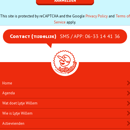
This site is protected by reCAPTCHA and the Google
Privacy Policy
and
Terms of
Service
apply.
SMS / APP: 06-33 14 41 36
Contact (tijdelijk)
Home
Agenda
Wat doet Lytje Willem
Wie is Lytje Willem
Actievrienden