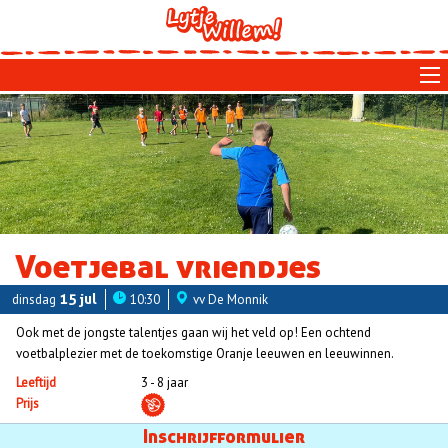
Skip
to
main
navigation
Voetjebal vriendjes
dinsdag
15 jul
10:30
vv De Monnik
Ook met de jongste talentjes gaan wij het veld op! Een ochtend
voetbalplezier met de toekomstige Oranje leeuwen en leeuwinnen.
Leeftijd
3 - 8 jaar
Prijs
Aanmelden
Inschrijfformulier