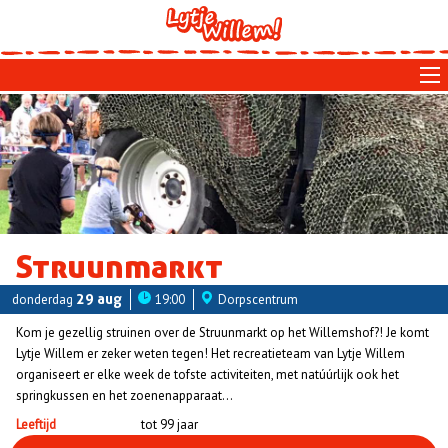
Skip
to
main
navigation
Struunmarkt
donderdag
29 aug
19:00
Dorpscentrum
Kom je gezellig struinen over de Struunmarkt op het Willemshof?! Je komt
Lytje Willem er zeker weten tegen! Het recreatieteam van Lytje Willem
organiseert er elke week de tofste activiteiten, met natúúrlijk ook het
springkussen en het zoenenapparaat...
Leeftijd
tot 99 jaar