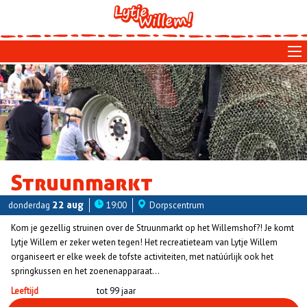
Skip
to
main
navigation
Struunmarkt
donderdag
22 aug
19:00
Dorpscentrum
Kom je gezellig struinen over de Struunmarkt op het Willemshof?! Je komt
Lytje Willem er zeker weten tegen! Het recreatieteam van Lytje Willem
organiseert er elke week de tofste activiteiten, met natúúrlijk ook het
springkussen en het zoenenapparaat...
Leeftijd
tot 99 jaar