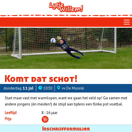
Skip
to
main
navigation
Komt dat schot!
donderdag
11 jul
10:30
vv De Monnik
Start maar vast met warmlopen, want we gaan het veld op! Ga samen met
andere jongens (én meiden!) de strijd aan tijdens een flinke pot voetbal.
Leeftijd
8 - 16 jaar
Prijs
Aanmelden
Inschrijfformulier