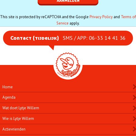
This site is protected by reCAPTCHA and the Google
Privacy Policy
and
Terms of
Service
apply.
SMS / APP: 06-33 14 41 36
Contact (tijdelijk)
Home
Agenda
Wat doet Lytje Willem
Wie is Lytje Willem
Actievrienden