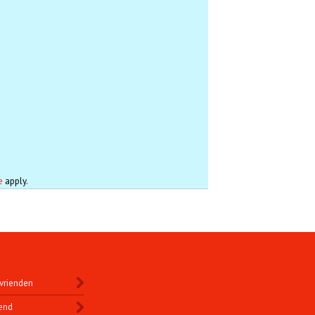
e
apply.
vrienden
end