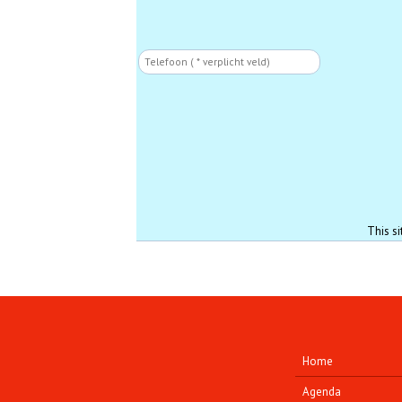
Phone
This s
Home
Agenda