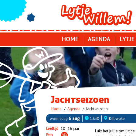
Skip
to
main
navigation
HOME
AGENDA
LYTJE
Jachtseizoen
Kruimelpad
Home
Agenda
Jachtseizoen
woensdag
6 aug
13:30
Kittiwake
Leeftijd
10 - 16 jaar
Lukt het jullie om uit de 
Prijs