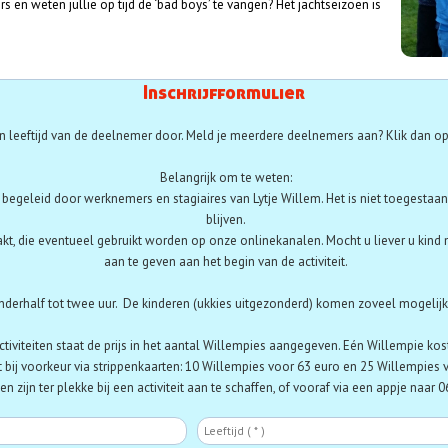
agers en weten jullie op tijd de ‘bad boys’ te vangen? Het jachtseizoen is
Inschrijfformulier
 leeftijd van de deelnemer door. Meld je meerdere deelnemers aan? Klik dan op
Belangrijk om te weten:
t begeleid door werknemers en stagiaires van Lytje Willem. Het is niet toegestaan 
blijven.
akt, die eventueel gebruikt worden op onze onlinekanalen. Mocht u liever u kind 
aan te geven aan het begin van de activiteit.
nderhalf tot twee uur. De kinderen (ukkies uitgezonderd) komen zoveel mogelijk z
activiteiten staat de prijs in het aantal Willempies aangegeven. Eén Willempie kos
 bij voorkeur via strippenkaarten:
10 Willempies voor 63 euro en 25 Willempies 
n zijn ter plekke bij een activiteit aan te schaffen, of vooraf via een appje naar
Deelnemer
Le