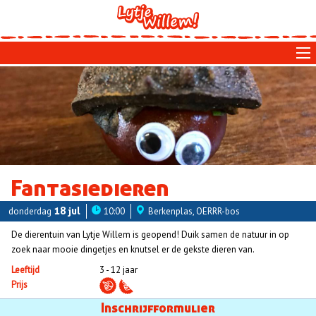
Skip
to
main
navigation
Fantasiedieren
donderdag
18 jul
10:00
Berkenplas, OERRR-bos
De dierentuin van Lytje Willem is geopend! Duik samen de natuur in op
zoek naar mooie dingetjes en knutsel er de gekste dieren van.
Leeftijd
3 - 12 jaar
Prijs
Aanmelden
Inschrijfformulier