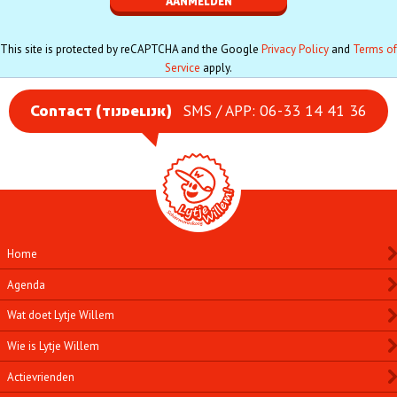
This site is protected by reCAPTCHA and the Google
Privacy Policy
and
Terms of
Service
apply.
SMS / APP: 06-33 14 41 36
Contact (tijdelijk)
Home
Agenda
Wat doet Lytje Willem
Wie is Lytje Willem
Actievrienden