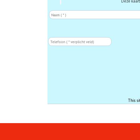
Deze kaarte
Naam
Phone
This s