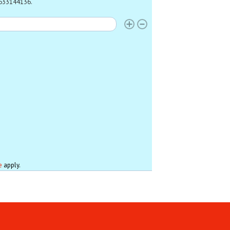
 0633144136.
eftijd
e
apply.