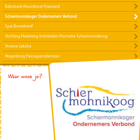
Rabobank Noordoost Friesland
Schiermonnikoger Ondernemers Verbond
Spar Brunekreef
Stichting Marketing Activiteiten Promotie Schiermonnikoog
Vrouwe Jakoba
Wagenborg Passagiersdiensten
Foto
Waar woon je?