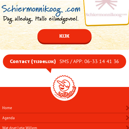
Schiermonnikoog .com
Dag alledag. Hallo eilandgevoel.
KIJK
SMS / APP: 06-33 14 41 36
Contact (tijdelijk)
Home
Agenda
Wat doet Lytje Willem