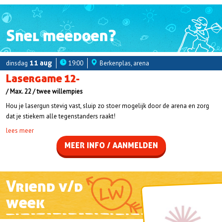
Snel meedoen?
dinsdag
11 aug
19:00
Berkenplas, arena
Lasergame 12-
Max. 22
twee willempies
Hou je lasergun stevig vast, sluip zo stoer mogelijk door de arena en zorg
dat je stiekem alle tegenstanders raakt!
lees meer
MEER INFO / AANMELDEN
Vriend v/d
week