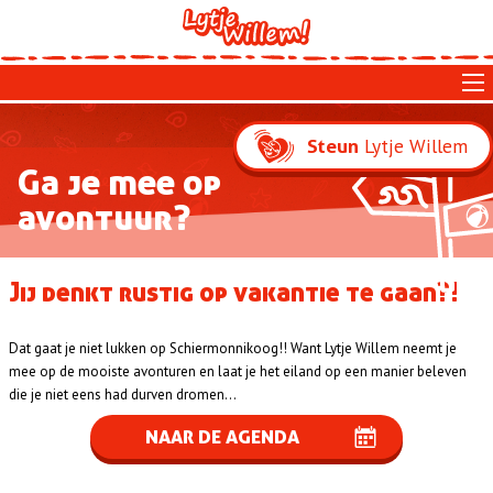
Skip
to
main
navigation
Lytje Willem
Steun
Ga je mee op
avontuur?
Jij denkt rustig op vakantie te gaan?!
Dat gaat je niet lukken op Schiermonnikoog!! Want Lytje Willem neemt je
mee op de mooiste avonturen en laat je het eiland op een manier beleven
die je niet eens had durven dromen...
NAAR DE AGENDA