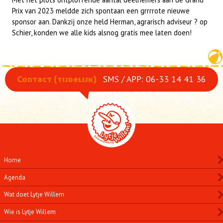
Prix van 2023 meldde zich spontaan een grrrrote nieuwe
sponsor aan. Dankzij onze held Herman, agrarisch adviseur ? op
Schier, konden we alle kids alsnog gratis mee laten doen!
SMS / APP: 06-33 14 41 36
Contact (tijdelijk)
Home
Agenda
Wat doet Lytje Willem
Wie is Lytje Willem