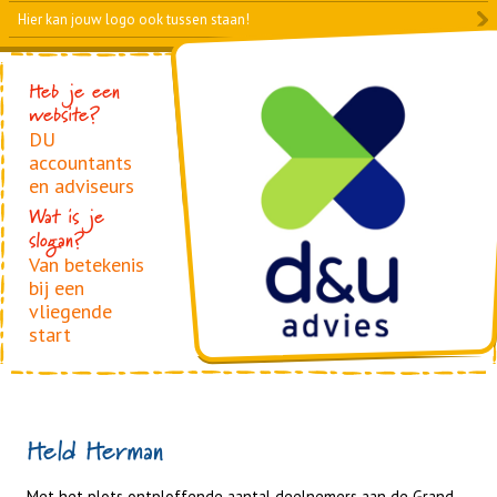
Hier kan jouw logo ook tussen staan!
Foto
Heb je een
website?
DU
accountants
en adviseurs
Wat is je
slogan?
Van betekenis
bij een
vliegende
start
Held Herman
Met het plots ontploffende aantal deelnemers aan de Grand