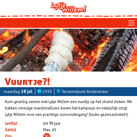
Skip
to
main
navigation
Vuurtje?!
maandag
28 jul
19:30
Verzamelpunt: Noderstraun
Kom gezellig samen met Lytje Willem een vuurtje op het strand stoken. We
bakken smeuïge marshmallows boven het kampvuur en natúúrlijk zorgt
Lytje Willem voor een prachtige zonsondergang! (leuke gezinsactiviteit!)
Leeftijd
tot 99 jaar
Aantal
Max. 65
Prijs