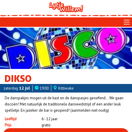
Skip
to
main
navigation
DIKSO
zaterdag
12 jul
19:00
Kittiwake
De danspakjes mogen uit de kast en de danspasjes geoefend… We gaan
discoën! Met natuurlijk de traditionele danswedstrijd of een ander leuk
spelletje. En jazeker: de bar is geopend! (aanmelden niet nodig)
Leeftijd
6 - 12 jaar
Prijs
gratis